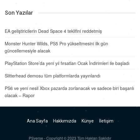
Son Yazılar
EA geliştiricilerin Dead Space 4 teklifini reddetmiş
Monster Hunter Wilds, PS5 Pro yükseltmesini ilk gün
güncellemesiyle alacak
PlayStation Store’da yeni yıl fırsatları Ocak İndirimleri ile başladı
Slitterhead demosu tüm platformlarda yayınlandı
PS6 ve yeni nesil Xbox pazarda zorlanacak ve sadece biri başarılı
olacak – Rapor
Ana Sayfa
Hakkımızda
Künye
İletişim
PSverse - Copyright © 2023 Tüm Hakları Saklıdır