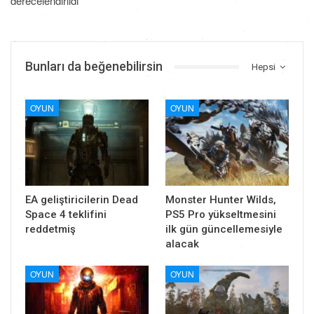
derecelendirildi
Bunları da beğenebilirsin
Hepsi
OYUN
OYUN
EA geliştiricilerin Dead
Monster Hunter Wilds,
Space 4 teklifini
PS5 Pro yükseltmesini
reddetmiş
ilk gün güncellemesiyle
alacak
OYUN
OYUN