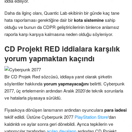
iddia ediliyor.
Daha da ilginç olanı, Quantic Lab ekibinin bir günde kaç tane
hata raporlaması gerektiğine dair bir
kota sistemine
sahip
olduğu ve bunun da CDPR geliştiricilerinin binlerce anlamsız
raporla karşı karşıya kalmasına neden olduğu söyleniyor.
CD Projekt RED iddialara karşılık
yorum yapmaktan kaçındı
Bir CD Projek Red sözcüsü, iddiaya yanıt olarak şirketin
söylentiler hakkında
yorum yapmayacağını
belirtti. Cyberpunk
2077, üç ertelemenin ardından Aralık 2020’de teknik sorunlarla
ve hatalarla piyasaya sürüldü.
Fiyaskoya dönüşen lansmanın ardından oyunculara
para iadesi
teklif edildi. Üstüne Cyberpunk 2077
PlayStation Store
‘dan
kaldırıldı ​​ve aylar sonra geri dönebildi. Ayrıca tepkilerin ve
yatırımcılar tarafından
açılan davaların
ardından CD Projekt