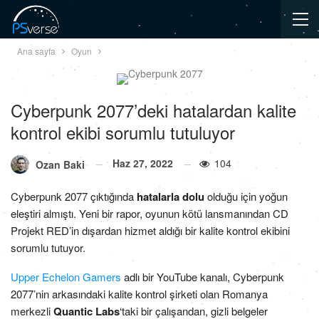
Ana sayfa
Oyun
Cyberpunk 2077’deki hatalardan kalite
kontrol ekibi sorumlu tutuluyor
Haz 27, 2022
104
Ozan Baki
Cyberpunk 2077 çıktığında
hatalarla dolu
olduğu için yoğun
eleştiri almıştı. Yeni bir rapor, oyunun kötü lansmanından CD
Projekt RED’in dışardan hizmet aldığı bir kalite kontrol ekibini
sorumlu tutuyor.
Upper Echelon Gamers
adlı bir YouTube kanalı, Cyberpunk
2077’nin arkasındaki kalite kontrol şirketi olan Romanya
merkezli
Quantic Labs
‘taki bir çalışandan, gizli belgeler