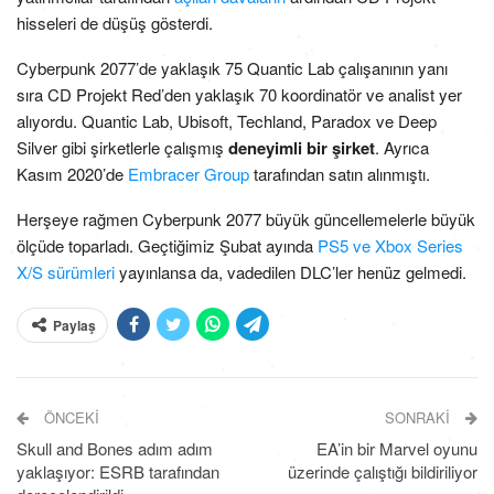
hisseleri de düşüş gösterdi.
Cyberpunk 2077’de yaklaşık 75 Quantic Lab çalışanının yanı
sıra CD Projekt Red’den yaklaşık 70 koordinatör ve analist yer
alıyordu. Quantic Lab, Ubisoft, Techland, Paradox ve Deep
Silver gibi şirketlerle çalışmış
deneyimli bir şirket
. Ayrıca
Kasım 2020’de
Embracer Group
tarafından satın alınmıştı.
Herşeye rağmen Cyberpunk 2077 büyük güncellemelerle büyük
ölçüde toparladı. Geçtiğimiz Şubat ayında
PS5 ve Xbox Series
X/S sürümleri
yayınlansa da, vadedilen DLC’ler henüz gelmedi.
Paylaş
ÖNCEKI
SONRAKI
Skull and Bones adım adım
EA’in bir Marvel oyunu
yaklaşıyor: ESRB tarafından
üzerinde çalıştığı bildiriliyor