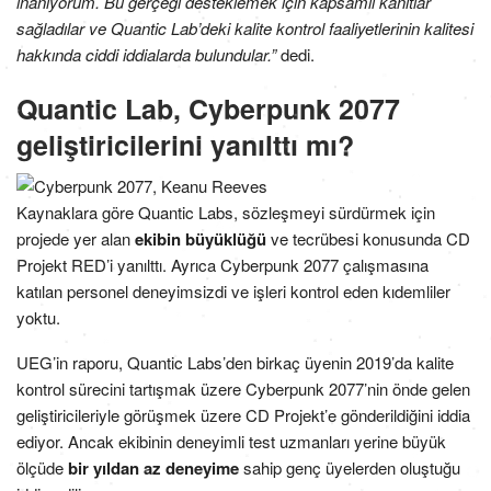
inanıyorum. Bu gerçeği desteklemek için kapsamlı kanıtlar
sağladılar ve Quantic Lab’deki kalite kontrol faaliyetlerinin kalitesi
hakkında ciddi iddialarda bulundular.”
dedi.
Quantic Lab, Cyberpunk 2077
geliştiricilerini yanılttı mı?
Kaynaklara göre Quantic Labs, sözleşmeyi sürdürmek için
projede yer alan
ekibin büyüklüğü
ve tecrübesi konusunda CD
Projekt RED’i yanılttı. Ayrıca Cyberpunk 2077 çalışmasına
katılan personel deneyimsizdi ve işleri kontrol eden kıdemliler
yoktu.
UEG’in raporu, Quantic Labs’den birkaç üyenin 2019’da kalite
kontrol sürecini tartışmak üzere Cyberpunk 2077’nin önde gelen
geliştiricileriyle görüşmek üzere CD Projekt’e gönderildiğini iddia
ediyor. Ancak ekibinin deneyimli test uzmanları yerine büyük
ölçüde
bir yıldan az deneyime
sahip genç üyelerden oluştuğu