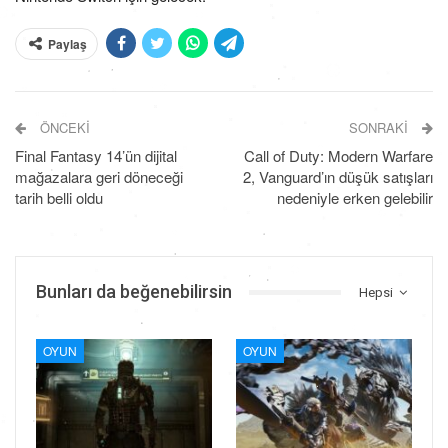
Paylaş
ÖNCEKI
SONRAKI
Final Fantasy 14’ün dijital
Call of Duty: Modern Warfare
mağazalara geri döneceği
2, Vanguard’ın düşük satışları
tarih belli oldu
nedeniyle erken gelebilir
Bunları da beğenebilirsin
Hepsi
OYUN
OYUN