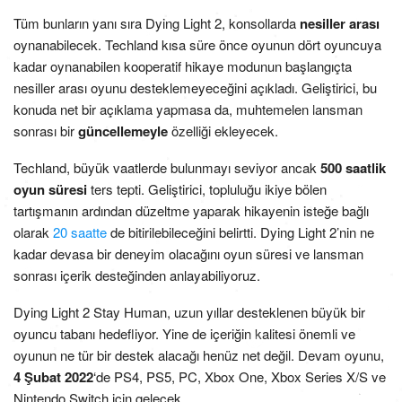
Tüm bunların yanı sıra Dying Light 2, konsollarda
nesiller arası
oynanabilecek. Techland kısa süre önce oyunun dört oyuncuya
kadar oynanabilen kooperatif hikaye modunun başlangıçta
nesiller arası oyunu desteklemeyeceğini açıkladı. Geliştirici, bu
konuda net bir açıklama yapmasa da, muhtemelen lansman
sonrası bir
güncellemeyle
özelliği ekleyecek.
Techland, büyük vaatlerde bulunmayı seviyor ancak
500 saatlik
oyun süresi
ters tepti. Geliştirici, topluluğu ikiye bölen
tartışmanın ardından düzeltme yaparak hikayenin isteğe bağlı
olarak
20 saatte
de bitirilebileceğini belirtti. Dying Light 2’nin ne
kadar devasa bir deneyim olacağını oyun süresi ve lansman
sonrası içerik desteğinden anlayabiliyoruz.
Dying Light 2 Stay Human, uzun yıllar desteklenen büyük bir
oyuncu tabanı hedefliyor. Yine de içeriğin kalitesi önemli ve
oyunun ne tür bir destek alacağı henüz net değil. Devam oyunu,
4 Şubat 2022
‘de PS4, PS5, PC, Xbox One, Xbox Series X/S ve
Nintendo Switch için gelecek.