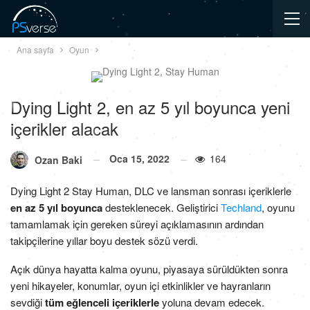
Ana sayfa
Oyun
Dying Light 2, en az 5 yıl boyunca yeni
içerikler alacak
Oca 15, 2022
164
Ozan Baki
Dying Light 2 Stay Human, DLC ve lansman sonrası içeriklerle
en az 5 yıl boyunca
desteklenecek. Geliştirici
Techland
, oyunu
tamamlamak için gereken süreyi açıklamasının ardından
takipçilerine yıllar boyu destek sözü verdi.
Açık dünya hayatta kalma oyunu, piyasaya sürüldükten sonra
yeni hikayeler, konumlar, oyun içi etkinlikler ve hayranların
sevdiği
tüm eğlenceli içeriklerle
yoluna devam edecek.