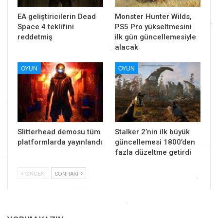
EA geliştiricilerin Dead
Monster Hunter Wilds,
Space 4 teklifini
PS5 Pro yükseltmesini
reddetmiş
ilk gün güncellemesiyle
alacak
OYUN
OYUN
Slitterhead demosu tüm
Stalker 2’nin ilk büyük
platformlarda yayınlandı
güncellemesi 1800’den
fazla düzeltme getirdi
ÖNCEKI
SONRAKI