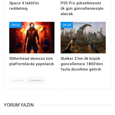
Space 4 teklifini
PS5 Pro yükseltmesini
reddetmiş
ilk gün güncellemesiyle
alacak
OYUN
OYUN
Slitterhead demosu tüm
Stalker 2’nin ilk büyük
platformlarda yayınlandı
güncellemesi 1800’den
fazla düzeltme getirdi
ÖNCEKI
SONRAKI
YORUM YAZIN