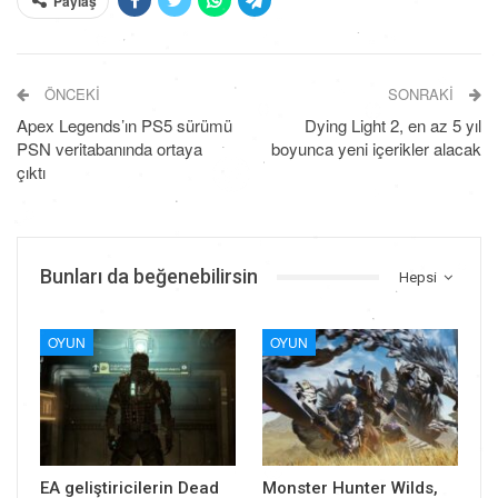
Paylaş
ÖNCEKI
SONRAKI
Apex Legends’ın PS5 sürümü
Dying Light 2, en az 5 yıl
PSN veritabanında ortaya
boyunca yeni içerikler alacak
çıktı
Bunları da beğenebilirsin
Hepsi
OYUN
OYUN
EA geliştiricilerin Dead
Monster Hunter Wilds,