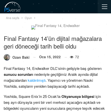
Ana sayfa
Oyun
Final Fantasy 14’ün dijital mağazalara
geri döneceği tarih belli oldu
Oca 15, 2022
72
Ozan Baki
Final Fantasy 14, Endwalker DLC’sinin gelişiyle baş gösteren
sunucu sorunları
nedeniyle geçtiğimiz Aralık ayında dijital
mağazalardan
kaldırılmıştı
. Yapımcı ve yönetmen Naoki
Yoshida, satışların yeniden başlayacağı tarihi açıkladı.
Yoshida, Square Enix’in 25 Ocak’ta
Okyanusya bölgesi
için
beş ayrı dünyayla yeni bir veri merkezi açacağını açıkladı ve
bölgedeki oyuncuların yeni sunuculara geçmeye teşvik edecek