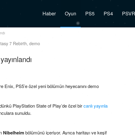
Haber
Oyun
PS5
PS4
PSV
andı
yayınlandı
uare Enix, PS5’e özel yeni bölümün heyecanını demo
 dünkü PlayStation State of Play’de özel bir
canlı yayınla
nculara sunuldu.
an
Nibelheim
bölümünü içeriyor. Ayrıca haritayı ve keşif