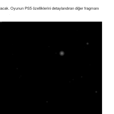
lacak. Oyunun PS5 özelliklerini detaylandıran diğer fragmanı