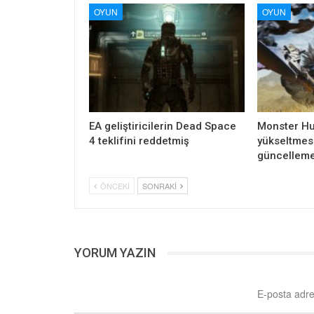
OYUN
OYUN
EA geliştiricilerin Dead Space
Monster Hu
4 teklifini reddetmiş
yükseltmesi
güncelleme
ÖNCEKI
SONRAKI
YORUM YAZIN
E-posta adre