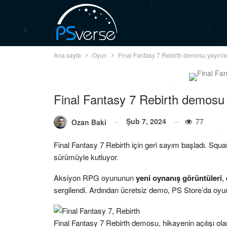
Ana sayfa
Oyun
Final Fantasy 7 Rebirth demosu yayınl
Final Fantasy 7 Rebirth demosu 
Şub 7, 2024
77
Ozan Baki
Final Fantasy 7 Rebirth için geri sayım başladı. Sq
sürümüyle kutluyor.
Aksiyon RPG oyununun
yeni oynanış görüntüleri
,
sergilendi. Ardından ücretsiz demo, PS Store’da oyu
Final Fantasy 7 Rebirth demosu, hikayenin açılışı ol