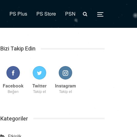
R
PS Plus
PS Store
PSN
Bizi Takip Edin
Facebook
Twitter
Instagram
Beğen
Takip et
Takip et
Kategoriler
Etkinlik