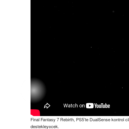
Final Fantasy 7 Rebirth, PS5’te DualSense kontrol cihaz
destekleyecek.