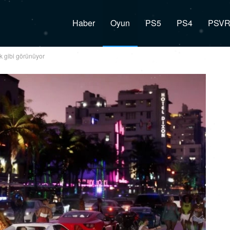
Haber
Oyun
PS5
PS4
PSV
 gibi görünüyor