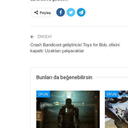
Paylaş
ÖNCEKI
Crash Bandicoot geliştiricisi Toys for Bob, ofisini
kapattı: Uzaktan çalışacaklar
Bunları da beğenebilirsin
OYUN
OYUN