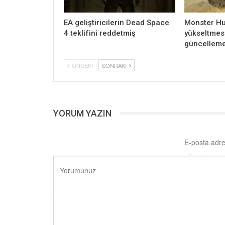
EA geliştiricilerin Dead Space
Monster Hu
4 teklifini reddetmiş
yükseltmesi
güncelleme
ÖNCEKI
SONRAKI
YORUM YAZIN
E-posta adre