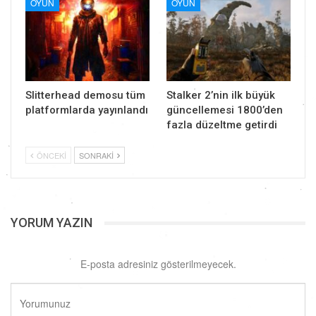
OYUN
OYUN
Slitterhead demosu tüm
Stalker 2’nin ilk büyük
platformlarda yayınlandı
güncellemesi 1800’den
fazla düzeltme getirdi
ÖNCEKI
SONRAKI
YORUM YAZIN
E-posta adresiniz gösterilmeyecek.