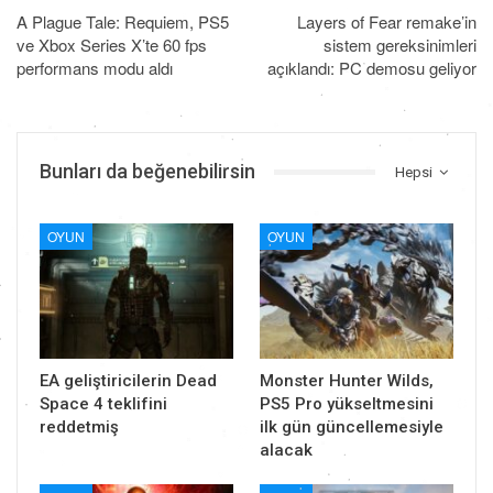
A Plague Tale: Requiem, PS5
Layers of Fear remake’in
ve Xbox Series X’te 60 fps
sistem gereksinimleri
performans modu aldı
açıklandı: PC demosu geliyor
Bunları da beğenebilirsin
Hepsi
OYUN
OYUN
EA geliştiricilerin Dead
Monster Hunter Wilds,
Space 4 teklifini
PS5 Pro yükseltmesini
reddetmiş
ilk gün güncellemesiyle
alacak