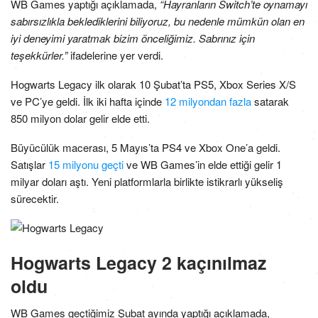
WB Games yaptığı açıklamada,
“Hayranların Switch’te oynamayı
sabırsızlıkla beklediklerini biliyoruz, bu nedenle mümkün olan en
iyi deneyimi yaratmak bizim önceliğimiz. Sabrınız için
teşekkürler.”
ifadelerine yer verdi.
Hogwarts Legacy ilk olarak 10 Şubat’ta PS5, Xbox Series X/S
ve PC’ye geldi. İlk iki hafta içinde
12 milyondan fazla
satarak
850 milyon dolar gelir elde etti.
Büyücülük macerası, 5 Mayıs’ta PS4 ve Xbox One’a geldi.
Satışlar
15 milyonu geçti
ve WB Games’in elde ettiği gelir 1
milyar doları aştı. Yeni platformlarla birlikte istikrarlı yükseliş
sürecektir.
Hogwarts Legacy 2 kaçınılmaz
oldu
WB Games geçtiğimiz Şubat ayında yaptığı açıklamada,