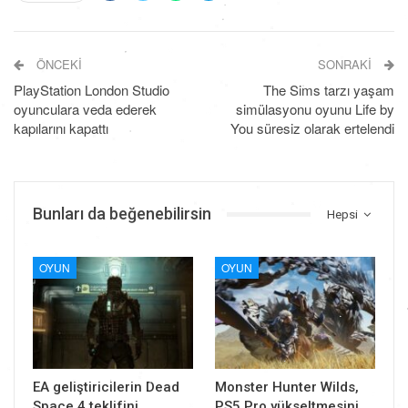
ÖNCEKI
SONRAKI
PlayStation London Studio
The Sims tarzı yaşam
oyunculara veda ederek
simülasyonu oyunu Life by
kapılarını kapattı
You süresiz olarak ertelendi
Bunları da beğenebilirsin
Hepsi
OYUN
OYUN
EA geliştiricilerin Dead
Monster Hunter Wilds,
Space 4 teklifini
PS5 Pro yükseltmesini