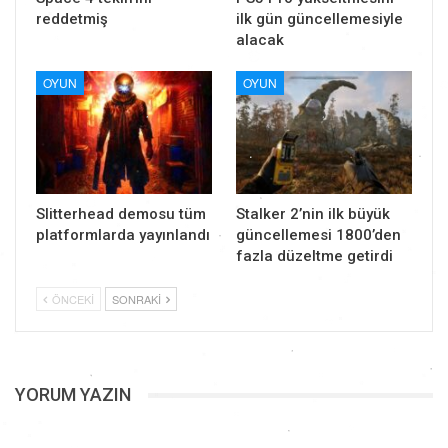
reddetmiş
ilk gün güncellemesiyle
alacak
OYUN
OYUN
Slitterhead demosu tüm
Stalker 2’nin ilk büyük
platformlarda yayınlandı
güncellemesi 1800’den
fazla düzeltme getirdi
ÖNCEKI
SONRAKI
YORUM YAZIN