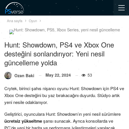
Ana sayfa
Oyun
Hunt: Showdown, PS4 ve Xbox One
desteğini sonlandırıyor: Yeni nesil
güncelleme yolda
May 22, 2024
53
Ozan Baki
Crytek, birinci şahıs nişancı oyunu Hunt: Showdown için PS4 ve
Xbox One desteğini bu yaz bırakacağını duyurdu. Stüdyo artık
yeni nesile odaklanıyor.
Geliştirici, oyunculara Hunt: Showdown’ın yeni nesil sürümlere
ücretsiz yükseltme
şansı sunacak. Ayrıca konsollarda ve
PC’de yeni bir harita ve performans iyileştirmeleri yapılacak.