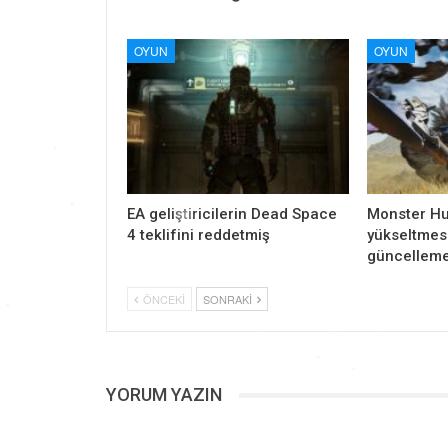
OYUN
OYUN
EA geliştiricilerin Dead Space
Monster Hu
4 teklifini reddetmiş
yükseltmesi
güncelleme
ÖNCEKI
SONRAKI
YORUM YAZIN