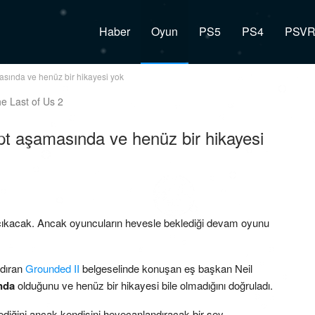
Haber
Oyun
PS5
PS4
PSV
asında ve henüz bir hikayesi yok
t aşamasında ve henüz bir hikayesi
 çıkacak. Ancak oyuncuların hevesle beklediği devam oyunu
ndıran
Grounded II
belgeselinde konuşan eş başkan Neil
nda
olduğunu ve henüz bir hikayesi bile olmadığını doğruladı.
ediğini ancak kendisini heyecanlandıracak bir şey