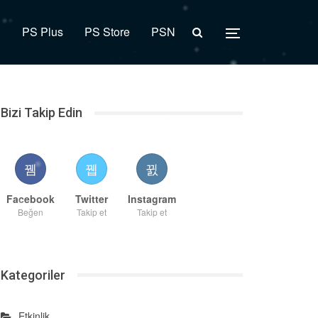
R
PS Plus
PS Store
PSN
Bizi Takip Edin
Facebook
Twitter
Instagram
Beğen
Takip et
Takip et
Kategoriler
Etkinlik