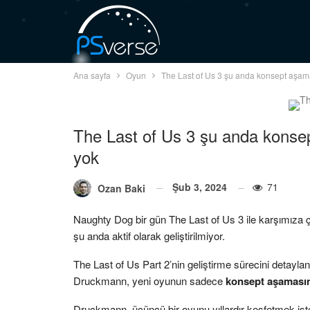
Ana sayfa
Oyun
The Last of Us 3 şu anda konsept aşam
The Last of Us 3 şu anda konsep
yok
Şub 3, 2024
71
Ozan Baki
Naughty Dog bir gün The Last of Us 3 ile karşımıza
şu anda aktif olarak geliştirilmiyor.
The Last of Us Part 2’nin geliştirme sürecini detayla
Druckmann, yeni oyunun sadece
konsept aşaması
Druckmann, üçüncü bir oyunu yıllardır keşfetmek ist