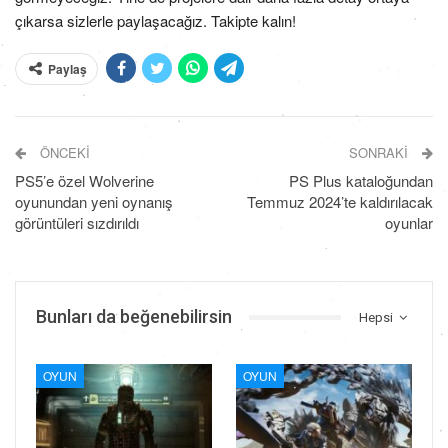
çıkarsa sizlerle paylaşacağız. Takipte kalın!
Paylaş
ÖNCEKI
SONRAKI
PS5’e özel Wolverine
PS Plus kataloğundan
oyunundan yeni oynanış
Temmuz 2024’te kaldırılacak
görüntüleri sızdırıldı
oyunlar
Bunları da beğenebilirsin
Hepsi
OYUN
OYUN