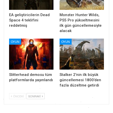
EA geliştiricilerin Dead
Monster Hunter Wilds,
Space 4 teklifini
PS5 Pro yükseltmesini
reddetmiş
ilk gün güncellemesiyle
alacak
OYUN
OYUN
Slitterhead demosu tüm
Stalker 2’nin ilk büyük
platformlarda yayınlandı
güncellemesi 1800’den
fazla düzeltme getirdi
ÖNCEKI
SONRAKI