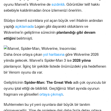
oyunu Marvel’s Wolverine de
sızdırıldı
. Görüntüler telif hakkı
sebebiyle kaldırılmadan önce izlemenizi öneririm.
Stüdyo önemli sızıntılara yol açan büyük veri ihlalinin ardından
yaptığı
açıklamada
Logan gibi dayanıklı olduklarını ve
Wolverine’in geliştirme sürecinin
planlandığı gibi devam
ettiğini
belirtmişti.
Daha önce ortaya çıkan
yol haritasına
göre Wolverine 2026
yılında gelecek. Marvel’s Spider-Man 3 ise
2028 yılına
planlanıyor. İlginç bir şekilde listede önümüzdeki yıla hedeflenen
bir Venom oyunu da var.
Geliştiricinin
Spider-Man: The Great Web
adlı çok oyunculu bir
oyunu iptal ettiği de bildirildi. Geçtiğimiz Mart ayında oyunun
fragmanı ve görselleri
ortaya çıkmıştı
.
Muhtemelen bu yıl yeni oyunlara dair büyük bir tanıtım
görmeyeceğiz. Yine de projelere dair daha fazla detay ortaya