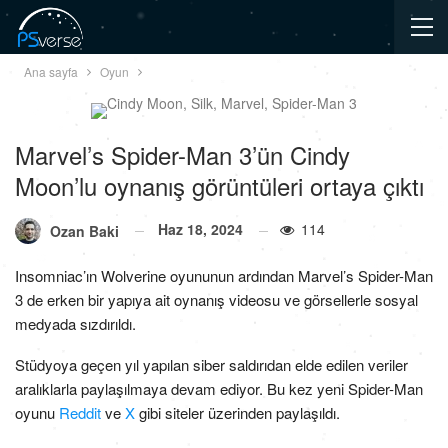
Ana sayfa
Oyun
Marvel’s Spider-Man 3’ün Cindy
Moon’lu oynanış görüntüleri ortaya çıktı
Haz 18, 2024
114
Ozan Baki
Insomniac’ın Wolverine oyununun ardından Marvel’s Spider-Man
3 de erken bir yapıya ait oynanış videosu ve görsellerle sosyal
medyada sızdırıldı.
Stüdyoya geçen yıl yapılan siber saldırıdan elde edilen veriler
aralıklarla paylaşılmaya devam ediyor. Bu kez yeni Spider-Man
oyunu
Reddit
ve
X
gibi siteler üzerinden paylaşıldı.