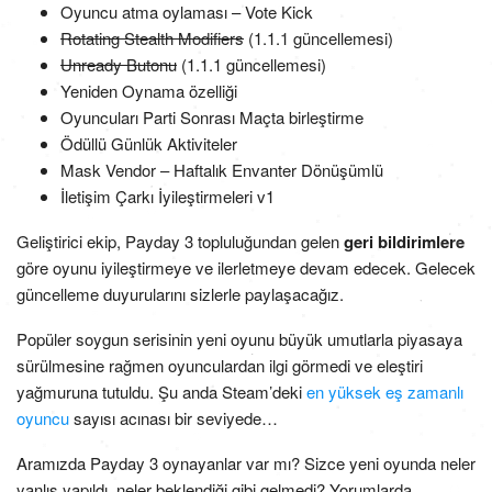
Oyuncu atma oylaması – Vote Kick
Rotating Stealth Modifiers
(1.1.1 güncellemesi)
Unready Butonu
(1.1.1 güncellemesi)
Yeniden Oynama özelliği
Oyuncuları Parti Sonrası Maçta birleştirme
Ödüllü Günlük Aktiviteler
Mask Vendor – Haftalık Envanter Dönüşümlü
İletişim Çarkı İyileştirmeleri v1
Geliştirici ekip, Payday 3 topluluğundan gelen
geri bildirimlere
göre oyunu iyileştirmeye ve ilerletmeye devam edecek. Gelecek
güncelleme duyurularını sizlerle paylaşacağız.
Popüler soygun serisinin yeni oyunu büyük umutlarla piyasaya
sürülmesine rağmen oyunculardan ilgi görmedi ve eleştiri
yağmuruna tutuldu. Şu anda Steam’deki
en yüksek eş zamanlı
oyuncu
sayısı acınası bir seviyede…
Aramızda Payday 3 oynayanlar var mı? Sizce yeni oyunda neler
yanlış yapıldı, neler beklendiği gibi gelmedi? Yorumlarda