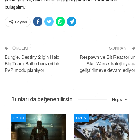
buluşalım.
Paylaş
ÖNCEKI
SONRAKI
Bungie, Destiny 2 için Halo
Respawn ve Bit Reactor’un
Big Team Battle benzeri bir
Star Wars strateji oyunu
PvP modu planlıyor
geliştirilmeye devam ediyor
Bunları da beğenebilirsin
Hepsi
OYUN
OYUN