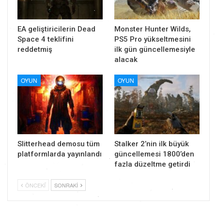
EA geliştiricilerin Dead
Monster Hunter Wilds,
Space 4 teklifini
PS5 Pro yükseltmesini
reddetmiş
ilk gün güncellemesiyle
alacak
OYUN
OYUN
Slitterhead demosu tüm
Stalker 2’nin ilk büyük
platformlarda yayınlandı
güncellemesi 1800’den
fazla düzeltme getirdi
ÖNCEKI
SONRAKI