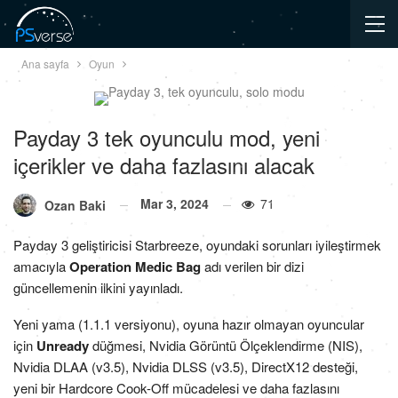
Ana sayfa
Oyun
Payday 3 tek oyunculu mod, yeni
içerikler ve daha fazlasını alacak
Mar 3, 2024
71
Ozan Baki
Payday 3 geliştiricisi Starbreeze, oyundaki sorunları iyileştirmek
amacıyla
Operation Medic Bag
adı verilen bir dizi
güncellemenin ilkini yayınladı.
Yeni yama (1.1.1 versiyonu), oyuna hazır olmayan oyuncular
için
Unready
düğmesi, Nvidia Görüntü Ölçeklendirme (NIS),
Nvidia DLAA (v3.5), Nvidia DLSS (v3.5), DirectX12 desteği,
yeni bir Hardcore Cook-Off mücadelesi ve daha fazlasını