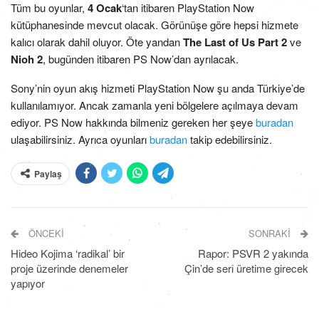
Tüm bu oyunlar,
4 Ocak
‘tan itibaren PlayStation Now
kütüphanesinde mevcut olacak. Görünüşe göre hepsi hizmete
kalıcı olarak dahil oluyor. Öte yandan
The Last of Us Part 2
ve
Nioh 2
, bugünden itibaren PS Now’dan ayrılacak.
Sony’nin oyun akış hizmeti PlayStation Now şu anda Türkiye’de
kullanılamıyor. Ancak zamanla yeni bölgelere açılmaya devam
ediyor. PS Now hakkında bilmeniz gereken her şeye
buradan
ulaşabilirsiniz. Ayrıca oyunları
buradan
takip edebilirsiniz.
Paylaş
ÖNCEKI
SONRAKI
Hideo Kojima ‘radikal’ bir
Rapor: PSVR 2 yakında
proje üzerinde denemeler
Çin’de seri üretime girecek
yapıyor