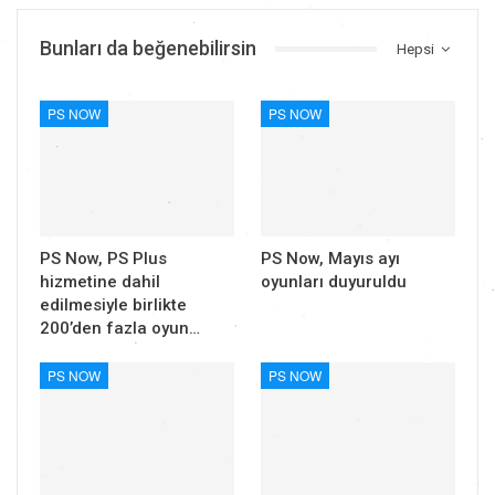
Bunları da beğenebilirsin
Hepsi
PS NOW
PS NOW
PS Now, PS Plus
PS Now, Mayıs ayı
hizmetine dahil
oyunları duyuruldu
edilmesiyle birlikte
200’den fazla oyun…
PS NOW
PS NOW