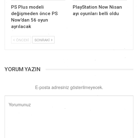
PS Plus modeli
PlayStation Now Nisan
değişmeden önce PS
ayı oyunları belli oldu
Now’dan 56 oyun
ayrılacak
ÖNCEKI
SONRAKI
YORUM YAZIN
E-posta adresiniz gösterilmeyecek.