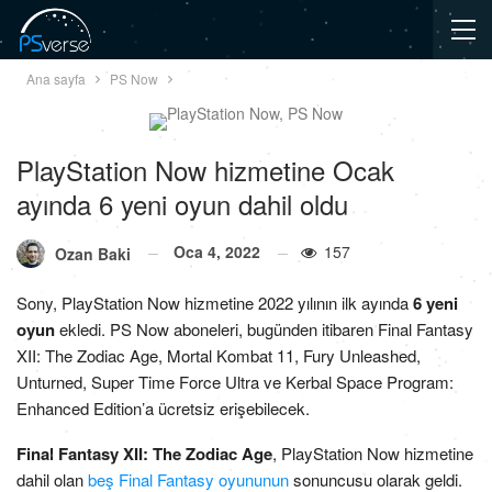
Ana sayfa
PS Now
PlayStation Now hizmetine Ocak
ayında 6 yeni oyun dahil oldu
Oca 4, 2022
157
Ozan Baki
Sony, PlayStation Now hizmetine 2022 yılının ilk ayında
6 yeni
oyun
ekledi. PS Now aboneleri, bugünden itibaren Final Fantasy
XII: The Zodiac Age, Mortal Kombat 11, Fury Unleashed,
Unturned, Super Time Force Ultra ve Kerbal Space Program:
Enhanced Edition’a ücretsiz erişebilecek.
Final Fantasy XII: The Zodiac Age
, PlayStation Now hizmetine
dahil olan
beş Final Fantasy oyununun
sonuncusu olarak geldi.