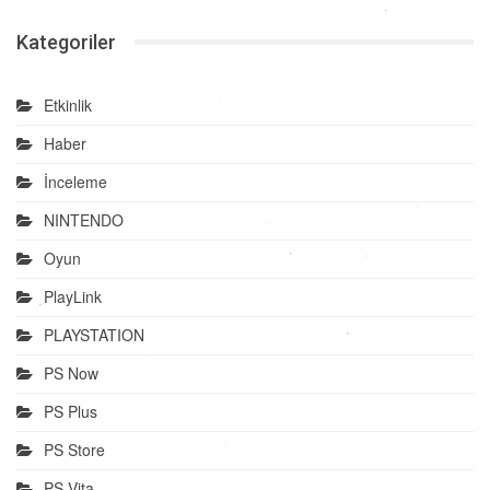
Kategoriler
Etkinlik
Haber
İnceleme
NINTENDO
Oyun
PlayLink
PLAYSTATION
PS Now
PS Plus
PS Store
PS Vita