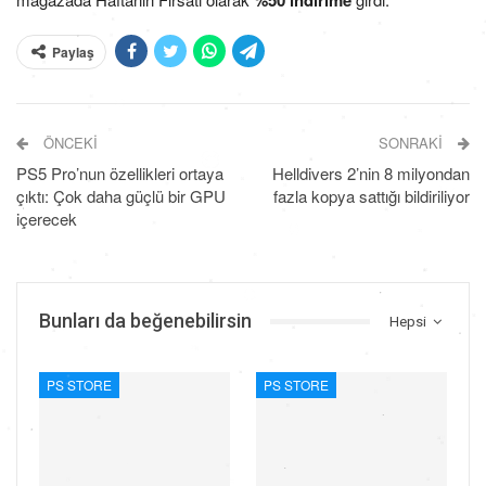
%50 indirime
Paylaş
ÖNCEKI
SONRAKI
PS5 Pro’nun özellikleri ortaya
Helldivers 2’nin 8 milyondan
çıktı: Çok daha güçlü bir GPU
fazla kopya sattığı bildiriliyor
içerecek
Bunları da beğenebilirsin
Hepsi
PS STORE
PS STORE