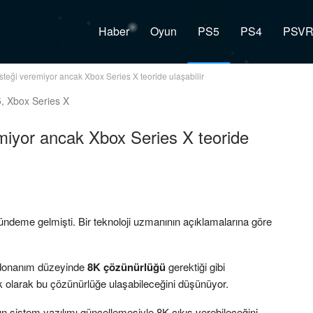
Haber
Oyun
PS5
PS4
PSV
teği veremiyor ancak Xbox Series X teoride ulaşabilir
miyor ancak Xbox Series X teoride
ndeme gelmişti. Bir teknoloji uzmanının açıklamalarına göre
 donanım düzeyinde
8K çözünürlüğü
gerektiği gibi
 olarak bu çözünürlüğe ulaşabileceğini düşünüyor.
 sistem yazılımı güncellemesiyle 8K çıkış verebileceğini