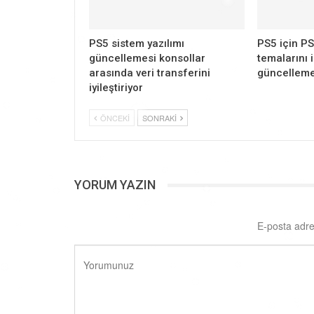
PS5 sistem yazılımı
PS5 için PS
güncellemesi konsollar
temalarını 
arasında veri transferini
güncelleme
iyileştiriyor
ÖNCEKI
SONRAKI
YORUM YAZIN
E-posta adre