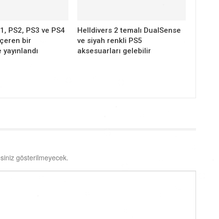
1, PS2, PS3 ve PS4
Helldivers 2 temalı DualSense
içeren bir
ve siyah renkli PS5
 yayınlandı
aksesuarları gelebilir
siniz gösterilmeyecek.