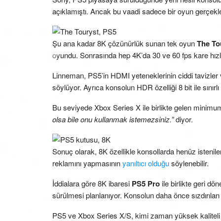
açıklamıştı. Ancak bu vaadi sadece bir oyun gerçekleş
Şu ana kadar 8K çözünürlük sunan tek oyun
The To
oyundu. Sonrasında hep 4K’da 30 ve 60 fps kare hızl
Linneman, PS5’in HDMI yeteneklerinin ciddi tavizler
söylüyor. Ayrıca konsolun HDR özelliği 8 bit ile sınırlı 
Bu seviyede Xbox Series X ile birlikte gelen minim
olsa bile onu kullanmak istemezsiniz.”
diyor.
Sonuç olarak, 8K özellikle konsollarda henüz isteni
reklamını yapmasının
yanıltıcı olduğu
söylenebilir.
İddialara göre 8K ibaresi
PS5 Pro
ile birlikte geri d
sürülmesi planlanıyor. Konsolun daha önce sızdırılan 
PS5 ve Xbox Series X/S, kimi zaman yüksek kaliteli o