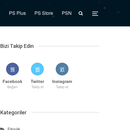
R
PS Plus
PS Store
PSN
Bizi Takip Edin
Facebook
Twitter
Instagram
Beğen
Takip et
Takip et
Kategoriler
Etkinlik