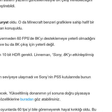
tirebildi.
uryst
oldu. O da Minecraft benzeri grafiklere sahip hafif bir
arı konuşuldu.
 vermeden 60 FPS’de 8K’yı desteklemeye yeterli olmadığını
ve bu da 8K çıkış için yeterli değil.
um 10 bit HDR gerekli. Linneman,
“Sony, 8K’yı etkinleştirmiş
len seviyeye ulaşmadı ve Sony’nin PS5 kutularında bunun
önecek. Yükseltilmiş donanımın yıl sonuna doğru piyasaya
özelliklerine
buradan
göz atabilirsiniz.
yunlarda 60 fps’yi bile göremeyerek hayal kırıklığı oldu. Bu