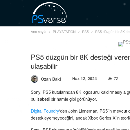
Ana sayfa
PLAYSTATION
PS5
PS5 düzgün bir 8K des
PS5 düzgün bir 8K desteği vere
ulaşabilir
Haz 12, 2024
72
Ozan Baki
Sony, PS5 kutularından 8K logosunu kaldırmasıyla gü
bu isabetli bir hamle gibi görünüyor.
Digital Foundry
‘den John Linneman, PS5’in mevcut
destekleyemeyeceğini, ancak Xbox Series X’in teorik
Sony, PS5 piyasaya sürüldüğünde yeni nesil konsolun