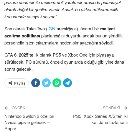
pazara sunmak ile mükemmeli yaratmak arasında potansiyel
olarak doğal bir gerilim vardır. Ancak bu şirket mükemmellik
konusunda aşırıya kaçıyor.”
Son olarak Take-Two (
IGN
aracılığıyla), önemli bir
maliyet
azaltma politikası
planlandığını duyurdu ancak bunun şimdilik
personelin işten çıkarmalara neden olmayacağını söyledi.
GTA 6,
2025’te
ilk olarak PS5 ve Xbox One için piyasaya
sürülecek. PC sürümü, önceki oyunlarda olduğu gibi yine daha
sonra gelecek.
Paylaş
ÖNCEKI
SONRAKI
Nintendo Switch 2 özel bir
PS5, Xbox Series X/S’ten iki
Nvidia çipiyle gelecek –
kat daha fazla sattı
Rapor