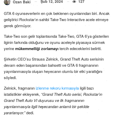
Şub 12, 2024
127
Ozan Baki
GTA 6 oyunseverlerin en çok beklenen oyunlarından biri. Ancak
geliştirici Rockstar’ın sahibi Take-Two Interactive acele etmeye
gerek görmüyor.
Take-Two son gelir toplantısında Take-Two, GTA 6’ya gösterilen
ilginin farkında olduğunu ve oyunu aceleyle piyasaya sürmek
yerine
mükemmelliği zorlamayı
tercih edeceklerini belirtti.
Şirketin CEO’su Strauss Zelnick, Grand Theft Auto serisinin
devam eden başarısından bahsetti ve GTA 6 fragmanının
yayınlanmasıyla oluşan heyecanın olumlu bir etki yarattığını
söyledi.
Zelnick, fragmanın
izlenme rekoru kırmasıyla
ilgili bazı
istatistikler ekleyerek,
“Grand Theft Auto serisi, Rockstar’ın
Grand Theft Auto VI duyurusu ve ilk fragmanının
yayınlanmasıyla ilgili heyecandan anlamlı bir şekilde
yararlanıyor.”
dedi.