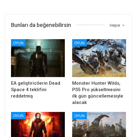
Bunları da beğenebilirsin
Hepsi
OYUN
OYUN
EA geliştiricilerin Dead
Monster Hunter Wilds,
Space 4 teklifini
PS5 Pro yükseltmesini
reddetmiş
ilk gün güncellemesiyle
alacak
OYUN
OYUN