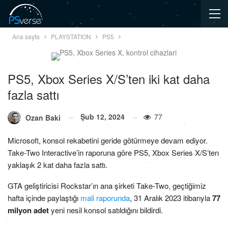
Ana sayfa
PLAYSTATION
PS5
PS5, Xbox Series X/S’ten iki kat daha
fazla sattı
Şub 12, 2024
77
Ozan Baki
Microsoft, konsol rekabetini geride götürmeye devam ediyor.
Take-Two Interactive’in raporuna göre PS5, Xbox Series X/S’ten
yaklaşık 2 kat daha fazla sattı.
GTA geliştiricisi Rockstar’ın ana şirketi Take-Two, geçtiğimiz
hafta içinde paylaştığı
mali raporunda
, 31 Aralık 2023 itibarıyla
77
milyon adet
yeni nesil konsol satıldığını bildirdi.