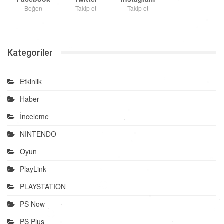
Beğen
Takip et
Takip et
Kategoriler
Etkinlik
Haber
İnceleme
NINTENDO
Oyun
PlayLink
PLAYSTATION
PS Now
PS Plus