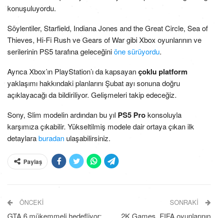
konuşuluyordu.
Söylentiler, Starfield, Indiana Jones and the Great Circle, Sea of
Thieves, Hi-Fi Rush ve Gears of War gibi Xbox oyunlarının ve
serilerinin PS5 tarafına geleceğini
öne sürüyordu
.
Ayrıca Xbox’ın PlayStation’ı da kapsayan
çoklu platform
yaklaşımı hakkındaki planlarını Şubat ayı sonuna doğru
açıklayacağı da bildiriliyor. Gelişmeleri takip edeceğiz.
Sony, Slim modelin ardından bu yıl
PS5 Pro
konsoluyla
karşımıza çıkabilir. Yükseltilmiş modele dair ortaya çıkan ilk
detaylara
buradan
ulaşabilirsiniz.
Paylaş
ÖNCEKI
SONRAKI
GTA 6 mükemmeli hedefliyor:
2K Games, FIFA oyunlarının