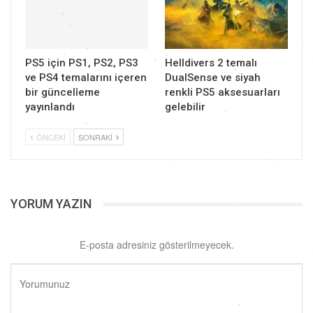
PS5 için PS1, PS2, PS3
Helldivers 2 temalı
ve PS4 temalarını içeren
DualSense ve siyah
bir güncelleme
renkli PS5 aksesuarları
yayınlandı
gelebilir
ÖNCEKI
SONRAKI
YORUM YAZIN
E-posta adresiniz gösterilmeyecek.