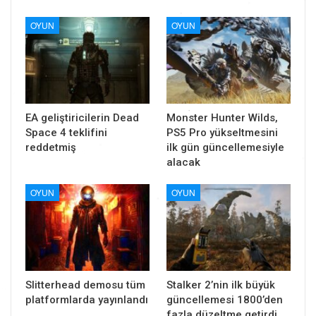
OYUN
OYUN
EA geliştiricilerin Dead
Monster Hunter Wilds,
Space 4 teklifini
PS5 Pro yükseltmesini
reddetmiş
ilk gün güncellemesiyle
alacak
OYUN
OYUN
Slitterhead demosu tüm
Stalker 2’nin ilk büyük
platformlarda yayınlandı
güncellemesi 1800’den
fazla düzeltme getirdi