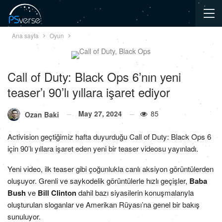
Ana sayfa
Oyun
Call of Duty: Black Ops 6’nın yeni
teaser’ı 90’lı yıllara işaret ediyor
May 27, 2024
85
Ozan Baki
Activision geçtiğimiz hafta duyurduğu Call of Duty: Black Ops 6
için 90’lı yıllara işaret eden yeni bir teaser videosu yayınladı.
Yeni video, ilk teaser gibi çoğunlukla canlı aksiyon görüntülerden
oluşuyor. Grenli ve saykodelik görüntülerle hızlı geçişler,
Baba
Bush
ve
Bill Clinton
dahil bazı siyasilerin konuşmalarıyla
oluşturulan sloganlar ve Amerikan Rüyası’na genel bir bakış
sunuluyor.