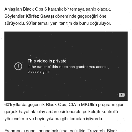
Anlaşılan Black Ops 6 karanlık bir temaya sahip olacak.
Söylentiler
Körfez Savaşı
döneminde geçeceğini öne
sürüyordu. 90’lar temalı yeni tanıtım da bunu doğruluyor.
60’lı yıllarda geçen ilk Black Ops, CIA’in MKUltra programı gibi
gerçek hayattaki olaylardan esinlenerek, psikolojik kontrollü
yönlendirme ve beyin yıkama gibi temaları işliyordu.
Fragmanın genel tonuna bakılırsa; geliştirici Treyarch, Black