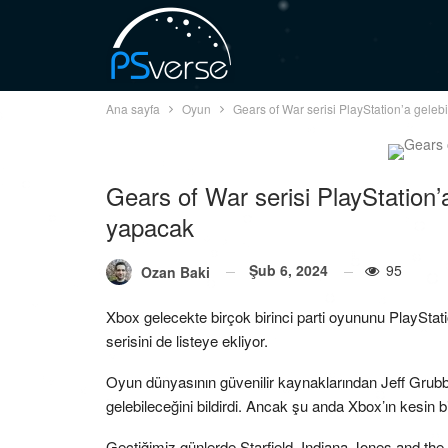
Ana sayfa
Oyun
Gears of War serisi PlayStation’a geleb
Gears of War serisi PlayStation’
yapacak
Şub 6, 2024
95
Ozan Baki
Xbox gelecekte birçok birinci parti oyununu PlayStati
serisini de listeye ekliyor.
Oyun dünyasının güvenilir kaynaklarından Jeff Grubb
gelebileceğini bildirdi. Ancak şu anda Xbox’ın kesin bi
Geçtiğimiz günlerde Starfield, Indiana Jones and the