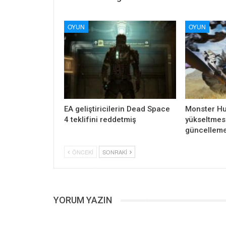
OYUN
OYUN
EA geliştiricilerin Dead Space
Monster Hu
4 teklifini reddetmiş
yükseltmesi
güncelleme
ÖNCEKI
SONRAKI
YORUM YAZIN