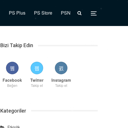
R
PS Plus
PS Store
PSN
Bizi Takip Edin
Facebook
Twitter
Instagram
Beğen
Takip et
Takip et
Kategoriler
Etkinlik