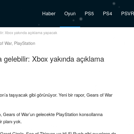
Haber
Oyun
PS5
PS4
PSV
ilir: Xbox yakında açıklama yapacak
a gelebilir: Xbox yakında açıklama
on’a taşıyacak gibi görünüyor. Yeni bir rapor, Gears of War
, Gears of War’un gelecekte PlayStation konsollarına
r planı yok.
 Great Circle, Sea of Thieves ve Hi-Fi Rush gibi oyunların da