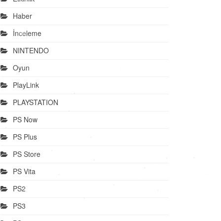
Haber
İnceleme
NINTENDO
Oyun
PlayLink
PLAYSTATION
PS Now
PS Plus
PS Store
PS Vita
PS2
PS3