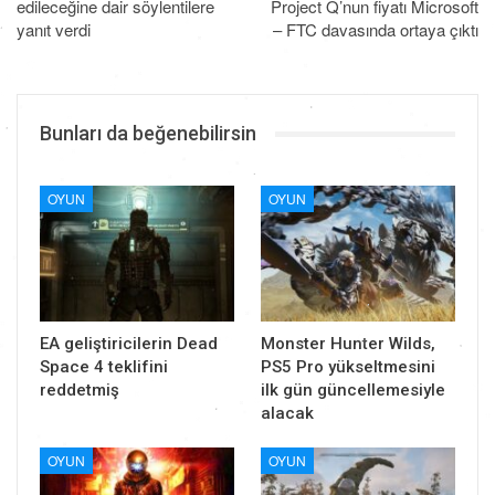
edileceğine dair söylentilere
Project Q’nun fiyatı Microsoft
yanıt verdi
– FTC davasında ortaya çıktı
Bunları da beğenebilirsin
OYUN
OYUN
EA geliştiricilerin Dead
Monster Hunter Wilds,
Space 4 teklifini
PS5 Pro yükseltmesini
reddetmiş
ilk gün güncellemesiyle
alacak
OYUN
OYUN