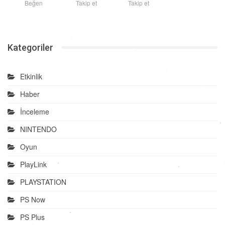
Beğen
Takip et
Takip et
Kategoriler
Etkinlik
Haber
İnceleme
NINTENDO
Oyun
PlayLink
PLAYSTATION
PS Now
PS Plus