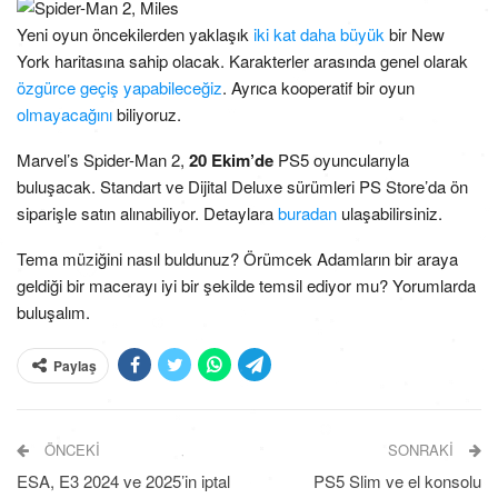
Yeni oyun öncekilerden yaklaşık
iki kat daha büyük
bir New
York haritasına sahip olacak. Karakterler arasında genel olarak
özgürce geçiş yapabileceğiz
. Ayrıca kooperatif bir oyun
olmayacağını
biliyoruz.
Marvel’s Spider-Man 2,
20 Ekim’de
PS5 oyuncularıyla
buluşacak. Standart ve Dijital Deluxe sürümleri PS Store’da ön
siparişle satın alınabiliyor. Detaylara
buradan
ulaşabilirsiniz.
Tema müziğini nasıl buldunuz? Örümcek Adamların bir araya
geldiği bir macerayı iyi bir şekilde temsil ediyor mu? Yorumlarda
buluşalım.
Paylaş
ÖNCEKI
SONRAKI
ESA, E3 2024 ve 2025’in iptal
PS5 Slim ve el konsolu