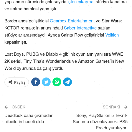
yapılanma sürecinde çok sayıda
işten çıkarma
, stüdyo kapatma
ve satma hamlesi yapmıştı.
Borderlands geliştiricisi
Gearbox Entertainment
ve Star Wars:
KOTOR remake’in arkasındaki
Saber Interactive
satılan
stüdyolar arasındaydı. Ayrıca Saints Row geliştiricisi
Volition
kapatılmıştı.
Lost Boys, PUBG ve Diablo 4 gibi hit oyunların yanı sıra WWE
2K serisi, Tiny Tina’s Wonderlands ve Amazon Games’in New
World oyununda da çalışıyordu.
Paylaş
ÖNCEKI
SONRAKI
Deadlock daha çıkmadan
Sony, PlayStation 5 Teknik
hilecilerin hedefi oldu
Sunumu düzenleyecek: PS5
Pro duyuruluyor!