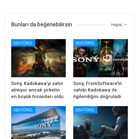
Bunları da beğenebilirsin
Hepsi
SEKTÖREL
SEKTÖREL
Sony, Kadokawa’yı satın
Sony, FromSoftware’in
almıyor ancak şirketin
sahibi Kadokawa ile
en büyük hissedarı oldu
ilgilendiğini doğruladı
SEKTÖREL
SEKTÖREL