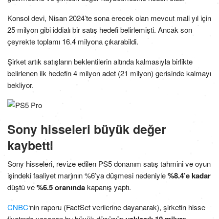
Konsol devi, Nisan 2024’te sona erecek olan mevcut mali yıl için
25 milyon gibi iddialı bir satış hedefi belirlemişti. Ancak son
çeyrekte toplamı 16.4 milyona çıkarabildi.
Şirket artık satışların beklentilerin altında kalmasıyla birlikte
belirlenen ilk hedefin 4 milyon adet (21 milyon) gerisinde kalmayı
bekliyor.
Sony hisseleri büyük değer
kaybetti
Sony hisseleri, revize edilen PS5 donanım satış tahmini ve oyun
işindeki faaliyet marjının %6’ya düşmesi nedeniyle
%8.4’e kadar
düştü ve
%6.5 oranında
kapanış yaptı.
CNBC
‘nin raporu (FactSet verilerine dayanarak), şirketin hisse
fiyatında yaşanan bu büyük düşüşün