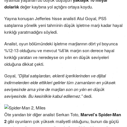
yaklaşık 10 milyar
dolarlık
değer kaybına yol açtığını ortaya koydu.
Yayına konuşan Jefferies hisse analisti Atul Goyal, PS5
satışlarına yönelik yeni tahminin düşük işletme marjı kadar hayal
kırıklığı yaratmadığını söyledi.
Analist, oyun bölümündeki işletme marjlarının dört yıl boyunca
%12-13 olduğunu ve mevcut %6’lık marjın son derece hayal
kırıklığı yaratan ve neredeyse on yılın en düşük seviyeleri
olduğuna dikkat çekti.
Goyal,
“Dijital satışlardan, eklenti içeriklerinden ve dijital
indirmelerden elde ettikleri gelirler tüm zamanların en yüksek
seviyesinde ama yine de marjları son on yılın en düşük
seviyesinde. Bu kesinlikle kabul edilemez.”
dedi.
Öte yandan bir diğer analist Serkan Toto,
Marvel’s Spider-Man
2
gibi oyunların çok yüksek maliyetli olduğunu, bunun da güçlü