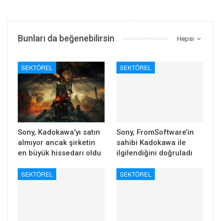
Bunları da beğenebilirsin
Hepsi
SEKTÖREL
SEKTÖREL
Sony, Kadokawa’yı satın
Sony, FromSoftware’in
almıyor ancak şirketin
sahibi Kadokawa ile
en büyük hissedarı oldu
ilgilendiğini doğruladı
SEKTÖREL
SEKTÖREL