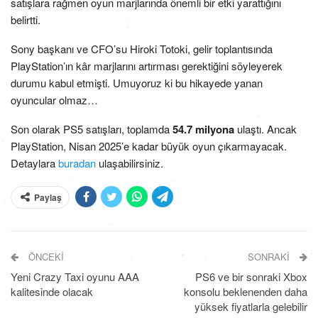
satışlara rağmen oyun marjlarında önemli bir etki yarattığını
belirtti.
Sony başkanı ve CFO’su Hiroki Totoki, gelir toplantısında
PlayStation’ın kâr marjlarını artırması gerektiğini söyleyerek
durumu kabul etmişti. Umuyoruz ki bu hikayede yanan
oyuncular olmaz…
Son olarak PS5 satışları, toplamda
54.7 milyona
ulaştı. Ancak
PlayStation, Nisan 2025’e kadar büyük oyun çıkarmayacak.
Detaylara
buradan
ulaşabilirsiniz.
Paylaş
ÖNCEKI
SONRAKI
Yeni Crazy Taxi oyunu AAA
PS6 ve bir sonraki Xbox
kalitesinde olacak
konsolu beklenenden daha
yüksek fiyatlarla gelebilir