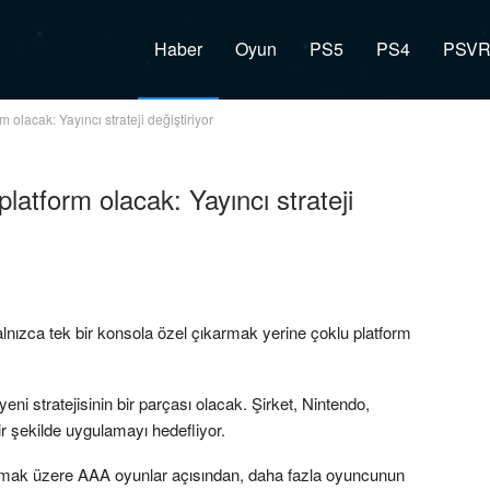
Haber
Oyun
PS5
PS4
PSV
m olacak: Yayıncı strateji değiştiriyor
platform olacak: Yayıncı strateji
yalnızca tek bir konsola özel çıkarmak yerine çoklu platform
yeni stratejisinin bir parçası olacak. Şirket, Nintendo,
ir şekilde uygulamayı hedefliyor.
l olmak üzere AAA oyunlar açısından, daha fazla oyuncunun