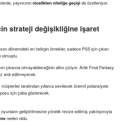
iklerde, yayıncının
nicelikten niteliğe geçişi
de özetleniyor.
n strateji değişikliğine işaret
 son dönemdeki en belirgin örnekler, sadece PS5 için çıkan
h olmuştu.
ının çıkarına olmayabileceğinin altını çiziyor. Artık Final Fantasy
öz ardı edilmeyecek.
ı, müşteriler tarafından yıllarca sevilecek önemli potansiyele
mposu için çaba gösterecek.
oyunların geliştirilmesine yönelik revize edilmiş yaklaşımıyla
ine
neden oldu.