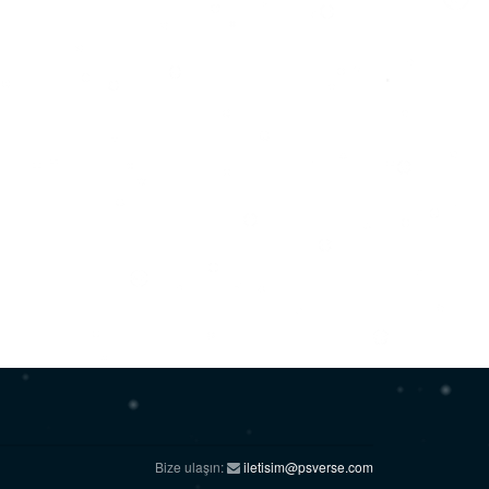
Bize ulaşın:
iletisim@psverse.com