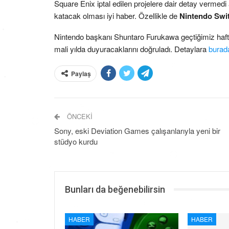
Square Enix iptal edilen projelere dair detay vermed
katacak olması iyi haber. Özellikle de
Nintendo Swi
Nintendo başkanı Shuntaro Furukawa geçtiğimiz haf
mali yılda duyuracaklarını doğruladı. Detaylara
burad
Paylaş
ÖNCEKI
Sony, eski Deviation Games çalışanlarıyla yeni bir
stüdyo kurdu
Bunları da beğenebilirsin
HABER
HABER