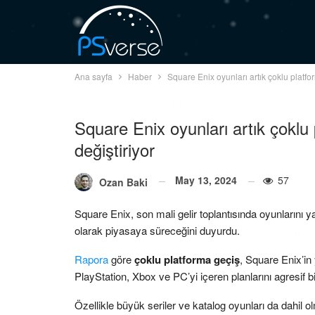
Ana sayfa
Haber
Square Enix oyunları artık çoklu platfor
Square Enix oyunları artık çoklu 
değiştiriyor
May 13, 2024
57
Ozan Baki
Square Enix, son mali gelir toplantısında oyunlarını 
olarak piyasaya süreceğini duyurdu.
Rapora
göre
çoklu platforma geçiş
, Square Enix’in 
PlayStation, Xbox ve PC’yi içeren planlarını agresif b
Özellikle büyük seriler ve katalog oyunları da dahi