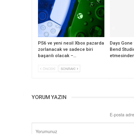
PS6 ve yeni nesil Xbox pazarda
Days Gone 
zorlanacak ve sadece biri
Bend Studio
başarılı olacak –…
etmesinden
ÖNCEKI
SONRAKI
YORUM YAZIN
E-posta adre