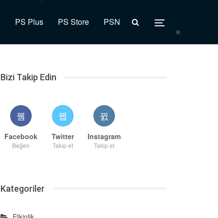
R
PS Plus
PS Store
PSN
Bizi Takip Edin
Facebook
Twitter
Instagram
Beğen
Takip et
Takip et
Kategoriler
Etkinlik