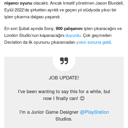
nişancı oyunu
olacaktı. Ancak kreatif yönetmen Jason Blundell,
Eylül 2022’de şirketten ayrıldı ve geçen yıl stüdyoda yıkıcı bir
işten çıkarma dalgası yaşandı.
En son Şubat ayında Sony,
900 çalışanını
işten çıkaracağını ve
London Studio’nun kapanacağını
duyurdu
. Çok geçmeden
Deviation da ilk oyununu çıkaramadan
yolun sonuna geldi
.
JOB UPDATE!
I've been wanting to say this for a while, but
now I finally can! 😊
I'm a Junior Game Designer
@PlayStation
Studios.