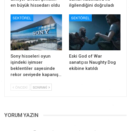
en büyük hissedarı oldu
ilgilendiğini doğruladı
SEKTÖREL
SEKTÖREL
Sony hisseleri oyun
Eski God of War
işindeki iyimser
sanatçısı Naughty Dog
beklentiler sayesinde
ekibine katıldı
rekor seviyede kapanış…
ÖNCEKI
SONRAKI
YORUM YAZIN