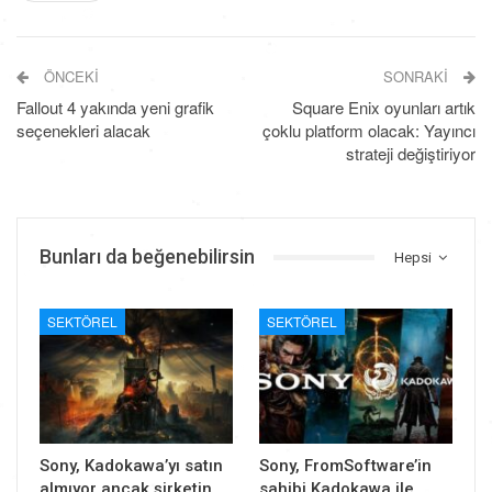
ÖNCEKI
SONRAKI
Fallout 4 yakında yeni grafik
Square Enix oyunları artık
seçenekleri alacak
çoklu platform olacak: Yayıncı
strateji değiştiriyor
Bunları da beğenebilirsin
Hepsi
SEKTÖREL
SEKTÖREL
Sony, Kadokawa’yı satın
Sony, FromSoftware’in
almıyor ancak şirketin
sahibi Kadokawa ile