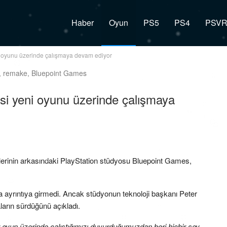
Haber
Oyun
PS5
PS4
PSV
ni oyunu üzerinde çalışmaya devam ediyor
isi yeni oyunu üzerinde çalışmaya
rinin arkasındaki PlayStation stüdyosu Bluepoint Games,
.
ayrıntıya girmedi. Ancak stüdyonun teknoloji başkanı Peter
ların sürdüğünü açıkladı.
ir oyun üzerinde çalıştığımızı duyurduğumuzdan beri hiçbir şey