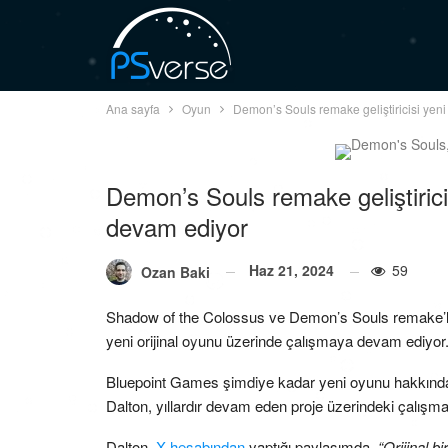
Ana sayfa
Oyun
Demon’s Souls remake geliştiricisi ye
Demon’s Souls remake geliştiric
devam ediyor
Haz 21, 2024
59
Ozan Baki
Shadow of the Colossus ve Demon’s Souls remake’le
yeni orijinal oyunu üzerinde çalışmaya devam ediyor
Bluepoint Games şimdiye kadar yeni oyunu hakkında 
Dalton, yıllardır devam eden proje üzerindeki çalışma
Dalton,
X hesabından
yaptığı paylaşımda,
“Orijinal b