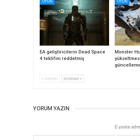
OYUN
OYUN
EA geliştiricilerin Dead Space
Monster Hu
4 teklifini reddetmiş
yükseltmesi
güncelleme
ÖNCEKI
SONRAKI
YORUM YAZIN
E-posta adre