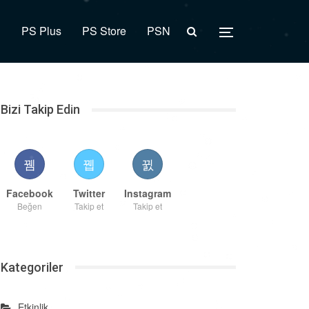
R
PS Plus
PS Store
PSN
Bizi Takip Edin
Facebook
Twitter
Instagram
Beğen
Takip et
Takip et
Kategoriler
Etkinlik