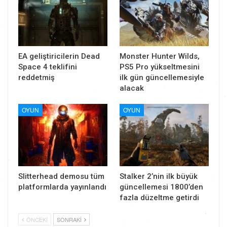
EA geliştiricilerin Dead
Monster Hunter Wilds,
Space 4 teklifini
PS5 Pro yükseltmesini
reddetmiş
ilk gün güncellemesiyle
alacak
OYUN
OYUN
Slitterhead demosu tüm
Stalker 2’nin ilk büyük
platformlarda yayınlandı
güncellemesi 1800’den
fazla düzeltme getirdi
ÖNCEKI
SONRAKI