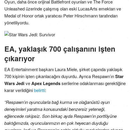
Oyun, daha önce orijinal Battlefront oyunları ve The Force
Unleashed üzerinde çalışmış olan eski LucasArts emektarı ve
Medal of Honor ortak yaratıcısı Peter Hirschmann tarafından
yönetiliyordu.
EA, yaklaşık 700 çalışanını işten
çıkarıyor
EA Entertainment başkanı Laura Miele, şirket çapında yaklaşık
700 kişinin işten çıkarılacağını duyurdu. Ayrıca Respawn’ın
Star
Wars Jedi
ve
Apex Legends
serilerine odaklanması gerektiğine
karar verildiğini
belirtti
:
“Respawn’ın oyuncularla bağ kurma ve olağanüstü oyun
deneyimleri yaratma konusundaki benzersiz yeteneği,
eğlencede rakipsiz. Son birkaç ayda Respawn’ın portföyüne
baktığımızda, oyuncularımızın en çok heyecan duyduğu
oyunların Jedi ve Respawn’ın sahip olduğu markalardan oluşan