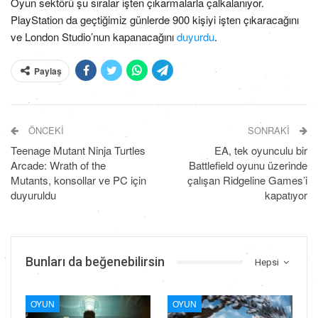
Oyun sektörü şu sıralar işten çıkarmalarla çalkalanıyor.
PlayStation da geçtiğimiz günlerde 900 kişiyi işten çıkaracağını
ve London Studio’nun kapanacağını
duyurdu
.
Paylaş
ÖNCEKI
SONRAKI
Teenage Mutant Ninja Turtles
EA, tek oyunculu bir
Arcade: Wrath of the
Battlefield oyunu üzerinde
Mutants, konsollar ve PC için
çalışan Ridgeline Games’i
duyuruldu
kapatıyor
Bunları da beğenebilirsin
Hepsi
OYUN
OYUN