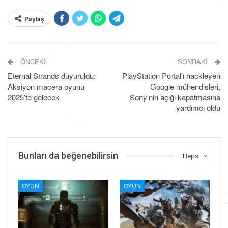
Paylaş
ÖNCEKI
SONRAKI
Eternal Strands duyuruldu:
PlayStation Portal’ı hackleyen
Aksiyon macera oyunu
Google mühendisleri,
2025’te gelecek
Sony’nin açığı kapatmasına
yardımcı oldu
Bunları da beğenebilirsin
Hepsi
OYUN
OYUN