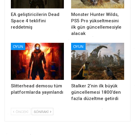
EA geliştiricilerin Dead
Monster Hunter Wilds,
Space 4 teklifini
PS5 Pro yükseltmesini
reddetmiş
ilk gün güncellemesiyle
alacak
OYUN
OYUN
Slitterhead demosu tüm
Stalker 2’nin ilk büyük
platformlarda yayınlandı
güncellemesi 1800’den
fazla düzeltme getirdi
ÖNCEKI
SONRAKI